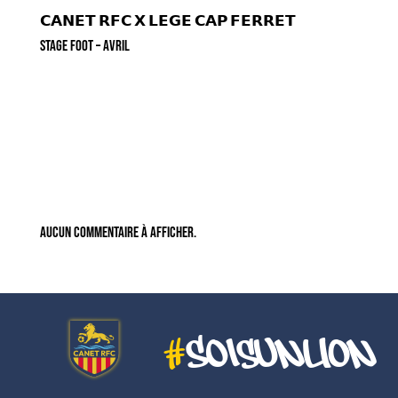
𝗖𝗔𝗡𝗘𝗧 𝗥𝗙𝗖 𝗫 𝗟𝗘𝗚𝗘 𝗖𝗔𝗣 𝗙𝗘𝗥𝗥𝗘𝗧
STAGE FOOT – AVRIL
Recent
Comments
Aucun commentaire à afficher.
#
SoisUnLion