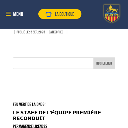
Menu
LA BOUTIQUE
Les Genêts d’Anglet
|
Publié le : 5 Sep, 2025
|
Catégories :
|
Rechercher
Recent Posts
FEU VERT DE LA DNCG !
𝗟𝗘 𝗦𝗧𝗔𝗙𝗙 𝗗𝗘 𝗟’𝗘́𝗤𝗨𝗜𝗣𝗘 𝗣𝗥𝗘𝗠𝗜𝗘̀𝗥𝗘
𝗥𝗘𝗖𝗢𝗡𝗗𝗨𝗜𝗧
PERMANENCE LICENCES