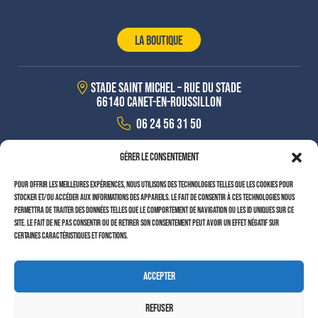
LA BOUTIQUE
Stade Saint Michel – Rue du stade
66140 Canet-en-roussillon
06 24 56 31 50
contact@canet-foot.fr
Gérer le consentement
Du lundi au vendredi 09h-12h / 14h-17h30
Pour offrir les meilleures expériences, nous utilisons des technologies telles que les cookies pour
stocker et/ou accéder aux informations des appareils. Le fait de consentir à ces technologies nous
permettra de traiter des données telles que le comportement de navigation ou les ID uniques sur ce
Restons connectés !
site. Le fait de ne pas consentir ou de retirer son consentement peut avoir un effet négatif sur
certaines caractéristiques et fonctions.
Accepter
Copyright © 2025 – par
Emmaluc Communication
Refuser